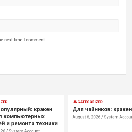
he next time I comment.
IZED
UNCATEGORIZED
опулярный: кракен
Для чайников: краке
я компьютерных
August 6, 2026
System Accou
ей и ремонта техники
026
System Account