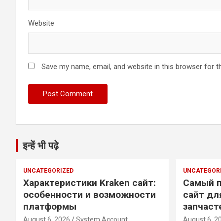
Website
Save my name, email, and website in this browser for t
इन्हें भी पढ़े
UNCATEGORIZED
UNCATEGOR
Характеристики Kraken сайт:
Самый п
особенности и возможности
сайт дл
платформы
запчаст
August 6, 2026
System Account
August 6, 2