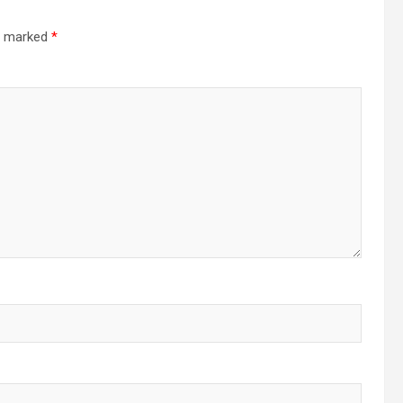
re marked
*