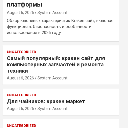
платформы
August 6, 2026
System Account
Обзор ключевых характеристик Kraken сайт, включая
функционал, безопасность и особенности
использования в 2026 году.
UNCATEGORIZED
Самый популярный: кракен сайт для
компьютерных запчастей и ремонта
техники
August 6, 2026
System Account
UNCATEGORIZED
Для чайников: кракен маркет
August 6, 2026
System Account
UNCATEGORIZED