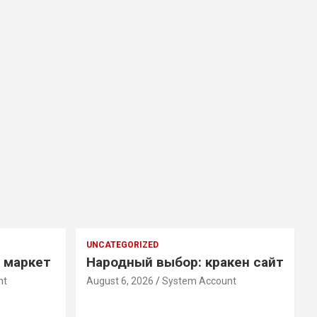
UNCATEGORIZED
н маркет
Народный выбор: кракен сайт
nt
August 6, 2026
System Account