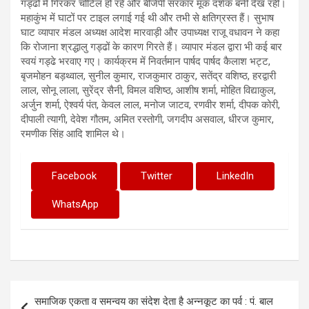
गड्ढों में गिरकर चोटिल हो रहे और बीजेपी सरकार मूक दर्शक बनी देख रही।
महाकुंभ में घाटों पर टाइल लगाई गई थी और तभी से क्षतिग्रस्त हैं। सुभाष
घाट व्यापार मंडल अध्यक्ष आदेश मारवाड़ी और उपाध्यक्ष राजू वधावन ने कहा
कि रोजाना श्रद्धालु गड्ढों के कारण गिरते हैं। व्यापार मंडल द्वारा भी कई बार
स्वयं गड्ढे भरवाए गए। कार्यक्रम में निवर्तमान पार्षद पार्षद कैलाश भट्ट,
बृजमोहन बड़थ्वाल, सुनील कुमार, राजकुमार ठाकुर, सतेंद्र वशिष्ठ, हरद्वारी
लाल, सोनू लाला, सुरेंद्र सैनी, विमल वशिष्ठ, आशीष शर्मा, मोहित विद्याकुल,
अर्जुन शर्मा, ऐश्वर्य पंत, केवल लाल, मनोज जाटव, रणवीर शर्मा, दीपक कोरी,
दीपाली त्यागी, देवेश गौतम, अमित रस्तोगी, जगदीप असवाल, धीरज कुमार,
रमणीक सिंह आदि शामिल थे।
Facebook
Twitter
LinkedIn
WhatsApp
Post
समाजिक एकता व समन्वय का संदेश देता है अन्नकूट का पर्व : पं. बाल