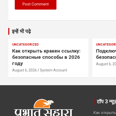
इन्हें भी पढ़े
UNCATEGORIZED
UNCATEGOR
Как открыть кракен ссылку:
Подключ
безопасные способы в 2026
безопас
году
August 6, 2
August 6, 2026
System Account
टॉप 3 न्यू
Как открыть