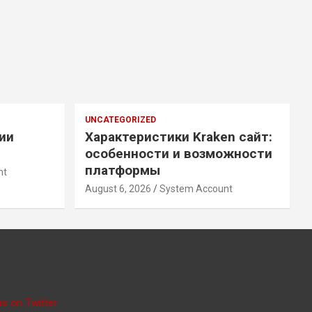
UNCATEGORIZED
ии
Характеристики Kraken сайт:
особенности и возможности
платформы
nt
August 6, 2026
System Account
us on Twitter