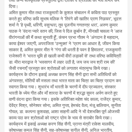
तथा अन्य सांस्कृतिक प्रस्तुतियों द्वारा दर्शकों‌ व श्रोताओं को भाव विभोर कर
दिया।
अमित कुमार मीत तथा राजकुमारी के कुशल संचालन में कविता पाठ प्रस्तुत
करते हुए वरिष्ठ कवि सुभाष मलिक ने ‘तिरंगे की खातिर प्राण निछावर’, भूदत्त
शर्मा ने ‘हे पृथ्वी, धरिणी, वसुन्धरा, तुम पूजनीय गणतन्त्र धरा’, अरुण कुमार
पाठक ने ‘वंदना प्यारे वतन की, जिस पे दिल क़ुर्बान है’,‌ मीनाक्षी चावला ने ‘आज
वीरांगनाओं की मैं कथा सुनाती हूँ’, कंचन प्रभा गौतम ने ‘अंगदान है महादान,
काया ईश्वर जाएगी, अपराजिता ‘उन्मुक्त’ ने ‘प्राण का आधार है, जीवन किया
साकार है, अमित कुमार मीत ने ‘गंगा की धरती है पवन है हिमालय’, राजकुमारी
राजेश्वरी ने ‘भारत भूमि हो खाली कभी वीरों लड़ाकों से’ तथा वरिष्ठ कवियित्री
डा. मीरा मारद्वाज ने ‘भवसागर में लहर उठी है, जय जय जय श्री राम की’
जैसी रचनाएँ प्रस्तुत कर श्रोताओं को लगातार मंत्रमुग्ध किये रखा।
कार्यक्रम के दौरान इकाई अध्यक्ष करण सिंह सैनी द्वारा सभी अतिथियों को
अंगवस्त्र, मोतियों की मसला तथा भारत माता का चित्र का चित्र प्रदान कर
स्वागत किया गया। शुभारंभ माँ भारती के चरणों में दीप प्रज्वलन, संस्कार
भारती के ध्येय गीत और माँ शारदा के चरणों में श्रद्धा सुमन अर्पण करते हुए
वाणी वंदना द्वारा किया गया। इसके अतिरिक्त महेश चंद काला, राजेंद्र कुमार,
देवेंद्र मिश्र, सोनेश्वर सोना, अमित गुप्ता, हेमचंद वैला, मंजू बालियान, सुनीता
गोयल, डा. कल्पना कुशवाहा, आशा साहनी आदि ने भी देशभक्ति पूर्ण ओजस्वी
काव्य पाठ कर श्रोताओं को राष्ट्र प्रेम के भाव से सराबोर किये रखा।
कार्यक्रम में इकाई अध्यक्ष करण सिंह सैनी, प्रान्त मंत्री राकेश मालवीय,
कोषाध्यक्ष कमल सिंह सैनी, सह-कोषाध्यक्ष सुनील सैनी, अनिल भारतीय,