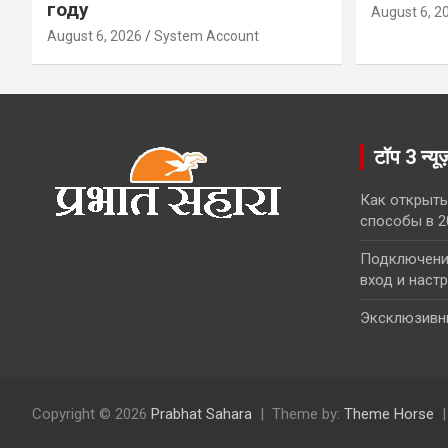
году
August 6, 2
August 6, 2026
System Account
टॉप 3 न्यू
Как открыть
способы в 2
Подключение
вход и наст
Эксклюзивн
Copyright © 2026
Prabhat Sahara
Theme by:
Theme Horse