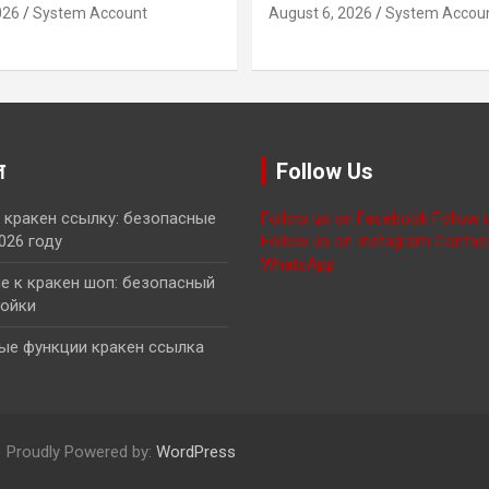
026
System Account
August 6, 2026
System Accou
ज़
Follow Us
 кракен ссылку: безопасные
Follow us on Facebook
Follow 
026 году
Follow us on Instagram
Contac
WhatsApp
 к кракен шоп: безопасный
ройки
ые функции кракен ссылка
Proudly Powered by:
WordPress