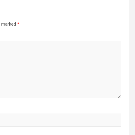
re marked
*