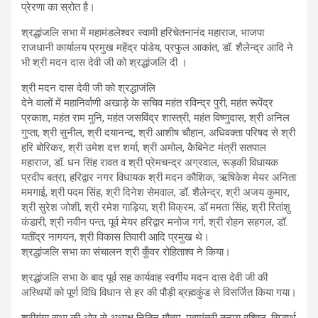
प्रेरणा का स्रोत है।
श्रद्धांजलि सभा में महामंडलेश्वर स्वामी हरिचेतनानंद महाराज, भाजपा
राजधानी कार्यालय प्रमुख महेंद्र पांडेय, प्रफुल आकांत, डॉ. शैलेन्द्र आदि ने
भी श्री मदन दास देवी जी को श्रद्धांजलि दी ।
श्री मदन दास देवी जी को श्रद्धाजंलि
देने वालों में महानिर्वाणी अखाड़े के सचिव महंत रविन्द्र पुरी, महंत रूपेंद्र
प्रकाश, महंत राम मुनि, महंत जसविंद्र शास्त्री, महंत विष्णुदास, श्री अनिल
गुप्ता, श्री सुनील, श्री दयानन्द, श्री आशीष चौहान, अधिवक्ता परिषद से श्री
हरि बोरिकर, श्री उमेश दत्त शर्मा, श्री अमोल, कैबिनेट मंत्री सतपाल
महाराज, डॉ. धन सिंह रावत व श्री प्रेमचन्द्र अग्रवाल, रूड़की विधायक
प्रदीप बत्रा, हरिद्वार नगर विधायक श्री मदन कौशिक, ऋषिकेश मेयर अनिता
ममगाई, श्री पदम सिंह, श्री दिनेश सेमवाल, डॉ. शैलेन्द्र, श्री अजय कुमार,
श्री सुरेश जोशी, श्री रमेश गाड़िया, श्री विक्रम, डॉ ममता सिंह, श्री रितांशु
कंडारी, श्री नवीन पन्त, पूर्व मेयर हरिद्वार मनोज गर्ग, श्री रोहन सहगल, डॉ.
यतींद्र नागयन, श्री विकास तिवारी आदि प्रमुख थे।
श्रद्धांजलि सभा का संचालन श्री कुँवर रोहिताश्व ने किया।
श्रद्धांजलि सभा के बाद पूर्व सह कार्यवाह स्वर्गीय मदन दास देवी जी की
अस्थियों को पूर्ण विधि विधान से हर की पौड़ी ब्रह्मकुंड से विसर्जित किया गया।
श्रीगंगा सभा की ओर से अध्यक्ष नितिन गौतम, महामंत्री तन्मय वशिष्ठ, सिद्धार्थ