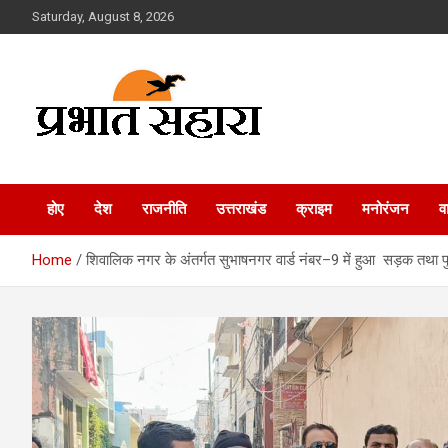
Skip
Saturday, August 8, 2026
to
content
Prabhat Sahara
होए
देश
राजनीति
उत्तराखंड
क्राइम
मनोरंजन
व
Home
शिवालिक नगर के अंतर्गत सुभाषनगर वार्ड नंबर–9 में हुआ सड़क तथा पुलि