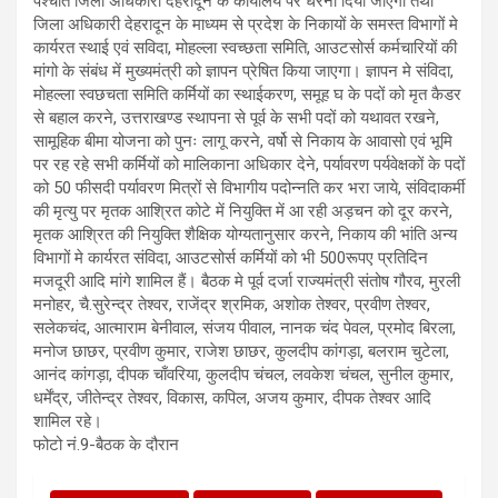
पश्चात जिला अधिकारी देहरादून के कार्यालय पर धरना दिया जाएगा तथा
जिला अधिकारी देहरादून के माध्यम से प्रदेश के निकायों के समस्त विभागों मे
कार्यरत स्थाई एवं सविदा, मोहल्ला स्वच्छता समिति, आउटसोर्स कर्मचारियों की
मांगो के संबंध में मुख्यमंत्री को ज्ञापन प्रेषित किया जाएगा। ज्ञापन मे संविदा,
मोहल्ला स्वछचता समिति कर्मियों का स्थाईकरण, समूह घ के पदों को मृत कैडर
से बहाल करने, उत्तराखण्ड स्थापना से पूर्व के सभी पदों को यथावत रखने,
सामूहिक बीमा योजना को पुनः लागू करने, वर्षो से निकाय के आवासो एवं भूमि
पर रह रहे सभी कर्मियों को मालिकाना अधिकार देने, पर्यावरण पर्यवेक्षकों के पदों
को 50 फीसदी पर्यावरण मित्रों से विभागीय पदोन्नति कर भरा जाये, संविदाकर्मी
की मृत्यु पर मृतक आश्रित कोटे में नियुक्ति में आ रही अड़चन को दूर करने,
मृतक आश्रित की नियुक्ति शैक्षिक योग्यतानुसार करने, निकाय की भांति अन्य
विभागों मे कार्यरत संविदा, आउटसोर्स कर्मियों को भी 500रूपए प्रतिदिन
मजदूरी आदि मांगे शामिल हैं। बैठक मे पूर्व दर्जा राज्यमंत्री संतोष गौरव, मुरली
मनोहर, चै.सुरेन्द्र तेश्वर, राजेंद्र श्रमिक, अशोक तेश्वर, प्रवीण तेश्वर,
सलेकचंद, आत्माराम बेनीवाल, संजय पीवाल, नानक चंद पेवल, प्रमोद बिरला,
मनोज छाछर, प्रवीण कुमार, राजेश छाछर, कुलदीप कांगड़ा, बलराम चुटेला,
आनंद कांगड़ा, दीपक चाँवरिया, कुलदीप चंचल, लवकेश चंचल, सुनील कुमार,
धर्मेंद्र, जीतेन्द्र तेश्वर, विकास, कपिल, अजय कुमार, दीपक तेश्वर आदि
शामिल रहे।
फोटो नं.9-बैठक के दौरान