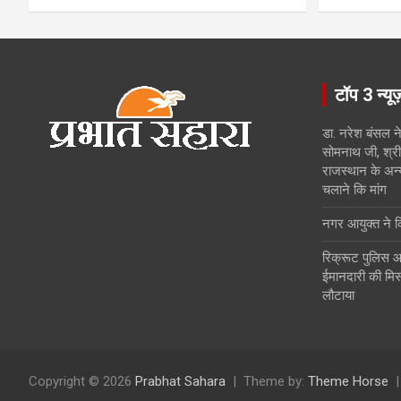
टॉप 3 न्यू
डा. नरेश बंसल ने
सोमनाथ जी, श्री 
राजस्थान के अन्
चलाने कि मांग
नगर आयुक्त ने किय
रिक्रूट पुलिस आ
ईमानदारी की मिस
लौटाया
Copyright © 2026
Prabhat Sahara
Theme by:
Theme Horse