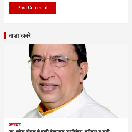
ताज़ा खबरें
उत्तराखंड
डा. नरेश बंसल ने रखी देहरादून-ऋषिकेश-हरिद्वार टू श्री