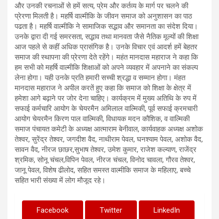
और उनकी रचनाओं से हमें सत्य, प्रेम और कर्तव्य के मार्ग पर चलने की
प्रेरणा मिलती है। महर्षि वाल्मीकि के जीवन समाज को अनुशासन का पाठ
पढता है। महर्षि वाल्मीकि ने सामाजिक सद्भाव और समानता का संदेश दिया।
उनके द्वारा दी गई समरसता, सद्भाव तथा मानवता जैसे नैतिक मूल्यों की शिक्षा
आज पहले से कहीं अधिक प्रासंगिक है। उनके विचार एवं आदर्श हमें बेहतर
समाज की स्थापना की प्रेरणा देते रहेंगे। महंत मानदास महाराज ने कहा कि
हम सभी को महर्षि वाल्मीकि शिक्षाओं को अपने व्यवहार में अपनाने का संकल्प
लेना होगा। यही उनके प्रति हमारी सच्ची श्रद्धा व सम्मान होगा। मंहत
मानदास महाराज ने अपील करतें हुए कहा कि समाज को शिक्षा के क्षेत्र में
हमेशा आगे बढ़ाने पर जोर देना चाहिए। कार्यक्रम में मुख्य अतिथि के रुप में
सफाई कर्मचारि आयोग के चेयरमैन अमिलाल वाल्मिकी, पूर्व सफाई क्रमचारी
आयोग चेयरमैन किरण पाल वाल्मिकी, विधायक मदन कौशिक, व वाल्मिकी
समाज पंचायत कमेटी के अध्यक्ष आत्माराम बेनीवाल, कार्यवाहक अध्यक्ष अशोक
तेश्वर, सुरेंद्र तेश्वर, जगदीश वैद, नाथीराम पेवल, घनश्याम पेवल, अशोक वैद,
सावन वैद, नीरज छाछर,सुभाष तेश्वर, उमेश कुमार, राजेश कल्याण, राजेंद्र
श्रमिक, सोनू चंचल,विपिन पेवल, नीरज चंचल, विनोद चावला, गौरव तेश्वर,
जानू पेवल, विशेष ढीलोद, सहित समस्त वाल्मीकि समाज के महिलाए, बच्चे
सहित भारी संख्या में लोग मौजूद रहे।
Facebook
Twitter
LinkedIn