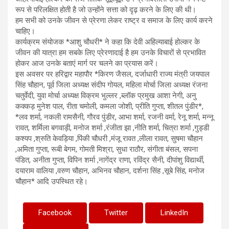
रूप से परिलक्षित होती है जो उन्होंने सत्ता को दृढ़ करने के लिए की थी।
हम सभी को उनके जीवन से प्रेरणा लेकर राष्ट्र व समाज के लिए कार्य करने
चाहिए।
कार्यक्रम संयोजक *आशु चौधरी* ने कहा कि देवी अहिल्याबाई होल्कर के
जीवन की यात्रा हम सबके लिए प्रेरणादाई है हम उनके विचारों से प्रभावित
होकर आज उनके बताएं मार्ग पर चलने का प्रयास करें।
इस अवसर पर हरिद्वार महापौर *किरण जैसल, दर्जाधारी राज्य मंत्री जयपाल
सिंह चौहान, पूर्व जिला अध्यक्ष संदीप गोयल, महिला मोर्चा जिला अध्यक्ष रंजना
चतुर्वेदी, युवा मोर्चा अध्यक्ष विक्रम भुल्लर ,ब्लॉक प्रमुख आशा नेगी, अनु
कक्कड़ मुनेश पाल, रीता चमोली, कमला जोशी, प्रीति गुप्ता, शीतल पुंडीर*,
*लव शर्मा, नकली रामसैनी, गौरव पुंडीर, आभा शर्मा, रजनी वर्मा, रेनू शर्मा, मन्नू
रावत, शर्मिला बगवाड़ी, मनोज शर्मा ,रंजीता झा ,नीति शर्मा, चित्रा शर्मा ,गुड्डी
कश्यप ,श्रुति केवड़िया ,पिंकी चौधरी ,मंजू रावत ,लीला रावत, सुषमा चौहान
,अमिता गुप्ता, रूबी बेगम, गोमती मिश्रा, सुधा राठौर, संगीता बंसल, सपना
पंडित, अनीता गुप्ता, विपिन शर्मा ,नागेंद्र राणा, रविंद्र सैनी, दीपांशु विद्यार्थी,
दयाराम वालिया ,वरुण चौहान, अभिनव चौहान, दर्शना सिंह ,सूबे सिंह, मनोज
चौहान* आदि उपस्थित रहे।
Facebook
Twitter
LinkedIn