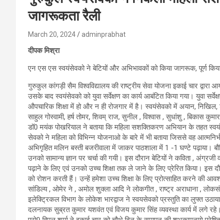
जागरूकता रैली
March 20, 2024
adminprabhat
दीपक मिश्रा
एन एस एस स्वयंसेवको ने बेटियों और अभिभावकों को किया जागरूक, पूर्ण किया यु
गुरुकुल कांगड़ी सैम विश्वविद्यालय की राष्ट्रीय सेवा योजना इकाई चार द्वारा
उसके बाद स्वयंसेवको को युवा सर्वेक्षण का कार्य आबंटित किया गया। युवा सर्व
औपचारिक शिक्षा में हो और न ही रोजगार में है। स्वयंसेवको में अयान, निखिल, श
साहुल गोस्वामी, हर्ष तोमर, शिवम् राज, सुनील , विश्वास , सुधांशु , बिकास कुमा
डॉ0 मयंक पोखरियाल ने बताया कि महिला सशक्तिकरण अभियान के तहत स्वयंसेव
सेवको ने महिला को विभिन्न योजनाओ के बारे में भी बताया जिससे वह आत्मन
अभिगृहित मलिन बस्ती बजरीवाला में जाकर पाठशाला में 1 -1 घण्टे पढ़ाया। बौद्ध
उनको सामान्य ज्ञान पर चर्चा की गयी। इस दौरान बेटियों ने कविता , अंग्रजी 
पढ़ाने के लिए एवं उनको उच्च शिक्षा तक ले जाने के लिए प्रेरित किया। इस द
को रोशन करती हैं। उन्हें हमेशा उच्च शिक्षा के लिए प्रोत्साहित करने की आ
सांडिल्य , ओमेर ने , अमोल शुक्ला आदि ने लोकगीत , राष्ट्र अराधाना , लोकसं
इलेक्ट्रिकल विभाग के लोकेश भारद्वाज ने स्वयसेवको प्रस्तुति का लुफ्त उठा
दलनायक सुब्रत कुमार यशवंत एवं विजय कुमार सिंह व्यवस्था कार्य में लगे रहे
प्रो0 विपुल शर्मा ने इकाई चार को चौथे दिन के समापन की शुभकामनाये प्रेष