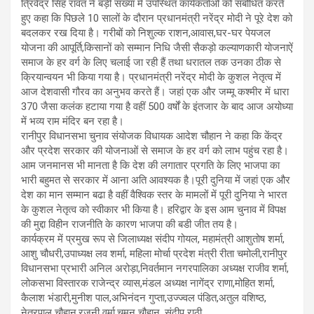
त्रिवेंद्र सिंह रावत ने बड़ी संख्या में उपस्थित कार्यकर्ताओं को संबोधित करते
हुए कहा कि पिछले 10 सालों के दौरान प्रधानमंत्री नरेंद्र मोदी ने पूरे देश को
बदलकर रख दिया है। गरीबों को निशुल्क राशन,आवास,घर-घर पेयजल
योजना की आपूर्ति,किसानों को सम्मान निधि जैसी सैकड़ो कल्याणकारी योजनाऐं
समाज के हर वर्ग के लिए चलाई जा रही हैं तथा धरातल तक उनका ठीक से
क्रियान्वयन भी किया गया है। प्रधानमंत्री नरेंद्र मोदी के कुशल नेतृत्व में
आज देशवासी गौरव का अनुभव करते हैं। जहां एक और जम्मू कश्मीर में धारा
370 जैसा कलंक हटाया गया है वहीं 500 वर्षों के इंतजार के बाद आज अयोध्या
में भव्य राम मंदिर बन रहा है।
रानीपुर विधानसभा चुनाव संयोजक विधायक आदेश चौहान ने कहा कि केंद्र
और प्रदेश सरकार की योजनाओं से समाज के हर वर्ग को लाभ पहुंच रहा है।
आम जनमानस भी मानता है कि देश की लगातार प्रगति के लिए भाजपा का
भारी बहुमत से सरकार में आना अति आवश्यक है।पूरी दुनिया में जहां एक और
देश का मान सम्मान बढा है वहीं वैश्विक स्तर के मामलों में पूरी दुनिया ने भारत
के कुशल नेतृत्व को स्वीकार भी किया है। हरिद्वार के इस आम चुनाव में विपक्ष
की मुद्दा विहीन राजनीति के कारण भाजपा की बडी जीत तय है।
कार्यक्रम में प्रमुख रूप से जिलाध्यक्ष संदीप गोयल, महामंत्री आशुतोष शर्मा,
आशु चौधरी,उपाध्यक्ष लव शर्मा, महिला मोर्चा प्रदेश मंत्री रीता चमोली,रानीपुर
विधानसभा प्रभारी अनिल अरोड़ा,निवर्तमान नगरपालिका अध्यक्ष राजीव शर्मा,
लोकसभा विस्तारक राजेन्द्र व्यास,मंडल अध्यक्ष नागेंद्र राणा,मोहित शर्मा,
कैलाश भंडारी,मुनीश पाल,अभिनंदन गुप्ता,उज्ज्वल पंडित,अतुल वशिष्ठ,
नेत्रपाल चौहान,रजनी वर्मा,चमन चौहान, संदीप राठी