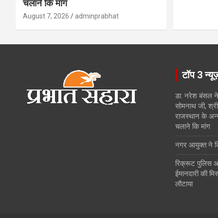
चलाने कि मांग
August 7, 2026
adminprabhat
टॉप 3 न्यू
डा. नरेश बंसल ने
सोमनाथ जी, श्री 
राजस्थान के अन्
चलाने कि मांग
नगर आयुक्त ने किय
रिक्रूट पुलिस आ
ईमानदारी की मिस
लौटाया