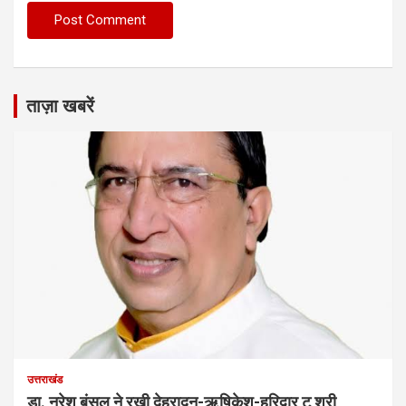
ताज़ा खबरें
उत्तराखंड
डा. नरेश बंसल ने रखी देहरादून-ऋषिकेश-हरिद्वार टू श्री