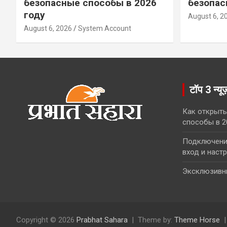
безопасные способы в 2026
безопас
году
August 6, 2
August 6, 2026
System Account
टॉप 3 न्यू
Как открыть
способы в 2
Подключение
вход и наст
Эксклюзивн
Copyright © 2026
Prabhat Sahara
Theme by:
Theme Horse