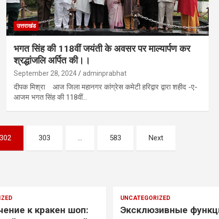
उत्तराखंड
भगत सिंह की 118वीं जयंती के अवसर पर माल्यार्पण कर
श्रद्धांजलि अर्पित की।।
September 28, 2024
adminprabhat
दीपक मिश्रा आज जिला महानगर कांग्रेस कमेटी हरिद्वार द्वारा शहीद -ए-
आजम भगत सिंह की 118वीं…
302
303
…
583
Next
IZED
UNCATEGORIZED
ение к кракен шоп:
Эксклюзивные функц